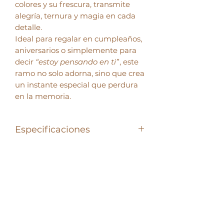
colores y su frescura, transmite
alegría, ternura y magia en cada
detalle.
Ideal para regalar en cumpleaños,
aniversarios o simplemente para
decir
“estoy pensando en ti”
, este
ramo no solo adorna, sino que crea
un instante especial que perdura
en la memoria.
Especificaciones
Nuestro ramo Encanto guarda la
magia de los ranúnculos,
acompañados de un delicado mix
de flores en tonos pasteles que
convierten su nombre en un
verdadero sentimiento.