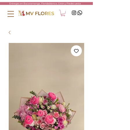
ntregas en Bucaramanga, Floridablanca, Girón y Piedecuesta